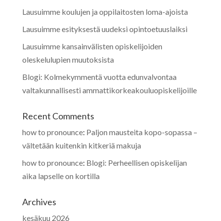
Lausuimme koulujen ja oppilaitosten loma-ajoista
Lausuimme esityksestä uudeksi opintoetuuslaiksi
Lausuimme kansainvälisten opiskelijoiden
oleskelulupien muutoksista
Blogi: Kolmekymmentä vuotta edunvalvontaa
valtakunnallisesti ammattikorkeakouluopiskelijoille
Recent Comments
how to pronounce
:
Paljon mausteita kopo-sopassa –
vältetään kuitenkin kitkeriä makuja
how to pronounce
:
Blogi: Perheellisen opiskelijan
aika lapselle on kortilla
Archives
kesäkuu 2026