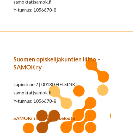
samok(at)samok.fi
Y-tunnus: 1056678-8
Suomen opiskelijakuntien liitto –
SAMOK ry
Lapinrinne 2 | 00180 HELSINKI
samok(at)samok.fi
Y-tunnus: 1056678-8
SAMOKin tietosuojaseloste