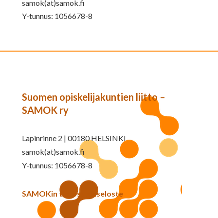
samok(at)samok.fi
Y-tunnus: 1056678-8
Suomen opiskelijakuntien liitto –
SAMOK ry
Lapinrinne 2 | 00180 HELSINKI
samok(at)samok.fi
Y-tunnus: 1056678-8
SAMOKin tietosuojaseloste