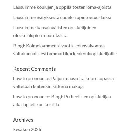
Lausuimme koulujen ja oppilaitosten loma-ajoista
Lausuimme esityksestä uudeksi opintoetuuslaiksi
Lausuimme kansainvälisten opiskelijoiden
oleskelulupien muutoksista
Blogi: Kolmekymmentä vuotta edunvalvontaa
valtakunnallisesti ammattikorkeakouluopiskelijoille
Recent Comments
how to pronounce
:
Paljon mausteita kopo-sopassa –
vältetään kuitenkin kitkeriä makuja
how to pronounce
:
Blogi: Perheellisen opiskelijan
aika lapselle on kortilla
Archives
kesäkuu 2026