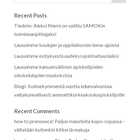
Recent Posts
Tiedote: Aleksi Niemi on valittu SAMOKin
toiminnanjohtajaksi
Lausuimme koulujen ja oppilaitosten loma-ajoista
Lausuimme esityksestä uudeksi opintoetuuslaiksi
Lausuimme kansainvälisten opiskelijoiden
oleskelulupien muutoksista
Blogi: Kolmekymmentä vuotta edunvalvontaa
valtakunnallisesti ammattikorkeakouluopiskelijoille
Recent Comments
how to pronounce
:
Paljon mausteita kopo-sopassa –
vältetään kuitenkin kitkeriä makuja