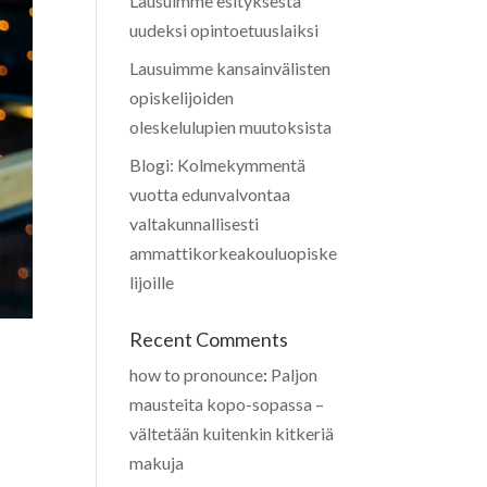
Lausuimme esityksestä
uudeksi opintoetuuslaiksi
Lausuimme kansainvälisten
opiskelijoiden
oleskelulupien muutoksista
Blogi: Kolmekymmentä
vuotta edunvalvontaa
valtakunnallisesti
ammattikorkeakouluopiske
lijoille
Recent Comments
how to pronounce
:
Paljon
mausteita kopo-sopassa –
vältetään kuitenkin kitkeriä
makuja