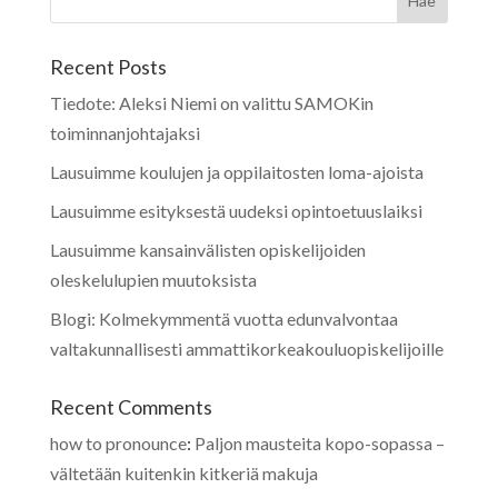
Recent Posts
Tiedote: Aleksi Niemi on valittu SAMOKin
toiminnanjohtajaksi
Lausuimme koulujen ja oppilaitosten loma-ajoista
Lausuimme esityksestä uudeksi opintoetuuslaiksi
Lausuimme kansainvälisten opiskelijoiden
oleskelulupien muutoksista
Blogi: Kolmekymmentä vuotta edunvalvontaa
valtakunnallisesti ammattikorkeakouluopiskelijoille
Recent Comments
how to pronounce
:
Paljon mausteita kopo-sopassa –
vältetään kuitenkin kitkeriä makuja