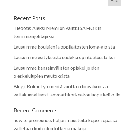
Recent Posts
Tiedote: Aleksi Niemi on valittu SAMOKin
toiminnanjohtajaksi
Lausuimme koulujen ja oppilaitosten loma-ajoista
Lausuimme esityksestä uudeksi opintoetuuslaiksi
Lausuimme kansainvälisten opiskelijoiden
oleskelulupien muutoksista
Blogi: Kolmekymmentä vuotta edunvalvontaa
valtakunnallisesti ammattikorkeakouluopiskelijoille
Recent Comments
how to pronounce
:
Paljon mausteita kopo-sopassa –
vältetään kuitenkin kitkeriä makuja