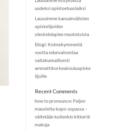
Lausuimme esityksestä
uudeksi opintoetuuslaiksi
Lausuimme kansainvälisten
opiskelijoiden
oleskelulupien muutoksista
Blogi: Kolmekymmentä
vuotta edunvalvontaa
valtakunnallisesti
ammattikorkeakouluopiske
lijoille
Recent Comments
how to pronounce
:
Paljon
mausteita kopo-sopassa –
vältetään kuitenkin kitkeriä
makuja