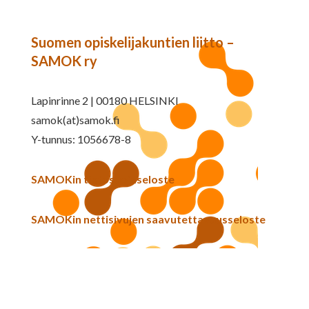
Suomen opiskelijakuntien liitto –
SAMOK ry
Lapinrinne 2 | 00180 HELSINKI
samok(at)samok.fi
Y-tunnus: 1056678-8
SAMOKin tietosuojaseloste
SAMOKin nettisivujen saavutettavuusseloste