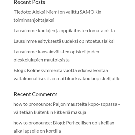
Recent Posts
Tiedote: Aleksi Niemi on valittu SAMOKin
toiminnanjohtajaksi
Lausuimme koulujen ja oppilaitosten loma-ajoista
Lausuimme esityksestä uudeksi opintoetuuslaiksi
Lausuimme kansainvälisten opiskelijoiden
oleskelulupien muutoksista
Blogi: Kolmekymmentä vuotta edunvalvontaa
valtakunnallisesti ammattikorkeakouluopiskelijoille
Recent Comments
how to pronounce
:
Paljon mausteita kopo-sopassa –
vältetään kuitenkin kitkeriä makuja
how to pronounce
:
Blogi: Perheellisen opiskelijan
aika lapselle on kortilla