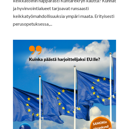
keikkatöihin näppärästi Kuntarekryn kautta? Kunnat
ja hyvinvointialueet tarjoavat runsaasti
keikkatyömahdollisuuksia ympäri maata. Erityisesti
perusopetuksessa,...