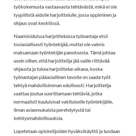
työkokemusta vastaavasta tehtävästä, mikä ei ole
tyypillistä aidolle harjoittelulle, jossa oppiminen ja
ohjaus ovat keskiössä.
Naamioiduissa harjoitteluissa työnantaja etsii
tosiasiallisesti työntekijää, muttei ole valmis
maksamaan työntekijän panoksesta. Tämä johtaa
usein siihen, että harjoittelija jää vaille riittävää
ohjausta ja tukea harjoittelun aikana, koska
työnantajan pääasiallinen tavoite on saada työt
tehtyä mahdollisimman edullisesti. Harjoittelija
saattaa joutua suorittamaan tehtäviä, jotka
normaalisti kuuluisivat vakituiselle työntekijälle,
ilman asianmukaista perehdytystä tai
kehitysmahdollisuuksia.
Lopetetaan opiskelijoiden hyväksikäyttö ja luodaan