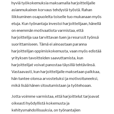
hyviä työkokemuksia maksamalla harjoittelijalle
asianmukainen korvaus tehdystä työstä. Rahan
liikkuminen osapuolelta toiselle tuo mukanaan myös
etuja. Kun työnantaja investoi harjoittelijaan, hänellä
on enemmän motivaatiota varmistaa, että
harjoittelija saa tarvittavan tuen ja resurssit työnsä
suorittamiseen. Tämä ei ainoastaan paranna
harjoittelijan oppimiskokemusta, vaan myös edistää
yrityksen tavoitteiden saavuttamista, kun
harjoittelijat voivat panostaa täysillä tehtäviinsä.
Vastaavasti, kun harjoittelijalle maksetaan palkkaa,
hän tuntee olonsa arvostetuksi ja motivoituneeksi,
mikä lisää hänen sitoutumistaan ja työtehoaan.
Jotta voimme varmistaa, että harjoittelut tarjoavat
oikeasti hyödyllistä kokemusta ja
kehitysmahdollisuuksia, on työnantajien