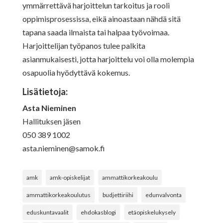
ymmärrettävä harjoittelun tarkoitus ja rooli
oppimisprosessissa, eikä ainoastaan nähdä sitä
tapana saada ilmaista tai halpaa työvoimaa.
Harjoittelijan työpanos tulee palkita
asianmukaisesti, jotta harjoittelu voi olla molempia
osapuolia hyödyttävä kokemus.
Lisätietoja:
Asta Nieminen
Hallituksen jäsen
050 389 1002
asta.nieminen@samok.fi
amk
amk-opiskelijat
ammattikorkeakoulu
ammattikorkeakoulutus
budjettiriihi
edunvalvonta
eduskuntavaalit
ehdokasblogi
etäopiskelukysely