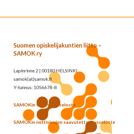
Suomen opiskelijakuntien liitto –
SAMOK ry
Lapinrinne 2 | 00180 HELSINKI
samok(at)samok.fi
Y-tunnus: 1056678-8
SAMOKin tietosuojaseloste
SAMOKin nettisivujen saavutettavuusseloste