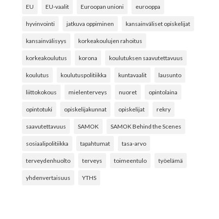
EU
EU-vaalit
Euroopan unioni
eurooppa
hyvinvointi
jatkuva oppiminen
kansainväliset opiskelijat
kansainvälisyys
korkeakoulujen rahoitus
korkeakoulutus
korona
koulutuksen saavutettavuus
koulutus
koulutuspolitiikka
kuntavaalit
lausunto
liittokokous
mielenterveys
nuoret
opintolaina
opintotuki
opiskelijakunnat
opiskelijat
rekry
saavutettavuus
SAMOK
SAMOK Behind the Scenes
sosiaalipolitiikka
tapahtumat
tasa-arvo
terveydenhuolto
terveys
toimeentulo
työelämä
yhdenvertaisuus
YTHS