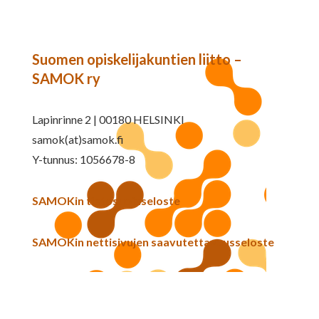
Suomen opiskelijakuntien liitto –
SAMOK ry
Lapinrinne 2 | 00180 HELSINKI
samok(at)samok.fi
Y-tunnus: 1056678-8
SAMOKin tietosuojaseloste
SAMOKin nettisivujen saavutettavuusseloste