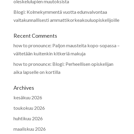
oleskelulupien muutoksista
Blogi: Kolmekymmentä vuotta edunvalvontaa
valtakunnallisesti ammattikorkeakouluopiskelijoille
Recent Comments
how to pronounce
:
Paljon mausteita kopo-sopassa –
vältetään kuitenkin kitkeriä makuja
how to pronounce
:
Blogi: Perheellisen opiskelijan
aika lapselle on kortilla
Archives
kesäkuu 2026
toukokuu 2026
huhtikuu 2026
maaliskuu 2026