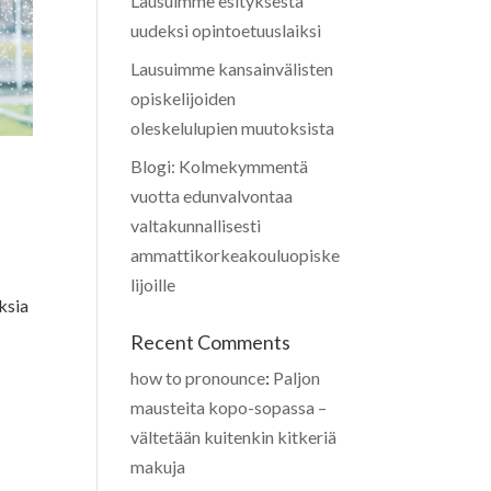
Lausuimme esityksestä
uudeksi opintoetuuslaiksi
Lausuimme kansainvälisten
opiskelijoiden
oleskelulupien muutoksista
Blogi: Kolmekymmentä
vuotta edunvalvontaa
valtakunnallisesti
ammattikorkeakouluopiske
lijoille
ksia
Recent Comments
how to pronounce
:
Paljon
mausteita kopo-sopassa –
vältetään kuitenkin kitkeriä
makuja