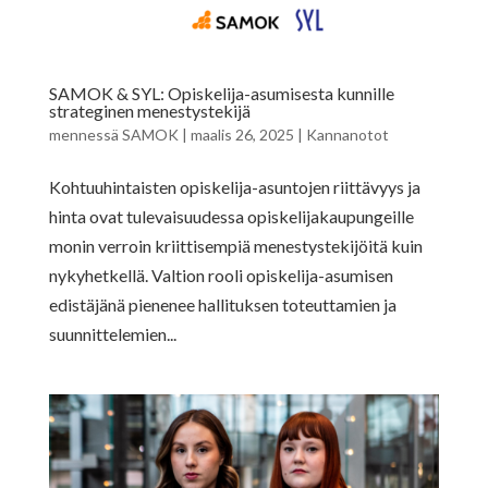
SAMOK & SYL: Opiskelija-asumisesta kunnille
strateginen menestystekijä
mennessä
SAMOK
|
maalis 26, 2025
|
Kannanotot
Kohtuuhintaisten opiskelija-asuntojen riittävyys ja
hinta ovat tulevaisuudessa opiskelijakaupungeille
monin verroin kriittisempiä menestystekijöitä kuin
nykyhetkellä. Valtion rooli opiskelija-asumisen
edistäjänä pienenee hallituksen toteuttamien ja
suunnittelemien...