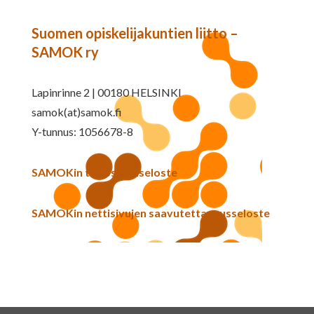
Suomen opiskelijakuntien liitto –
SAMOK ry
Lapinrinne 2 | 00180 HELSINKI
samok(at)samok.fi
Y-tunnus: 1056678-8
SAMOKin tietosuojaseloste
SAMOKin nettisivujen saavutettavuusseloste