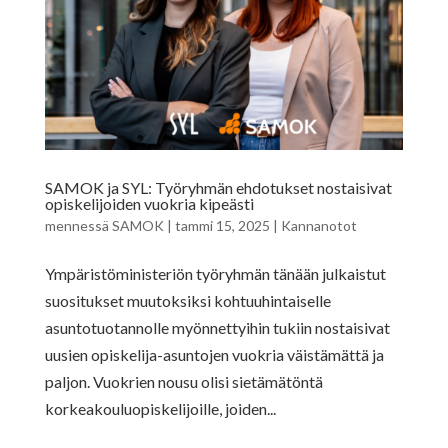
SAMOK ja SYL: Työryhmän ehdotukset nostaisivat
opiskelijoiden vuokria kipeästi
mennessä
SAMOK
|
tammi 15, 2025
|
Kannanotot
Ympäristöministeriön työryhmän tänään julkaistut
suositukset muutoksiksi kohtuuhintaiselle
asuntotuotannolle myönnettyihin tukiin nostaisivat
uusien opiskelija-asuntojen vuokria väistämättä ja
paljon. Vuokrien nousu olisi sietämätöntä
korkeakouluopiskelijoille, joiden...