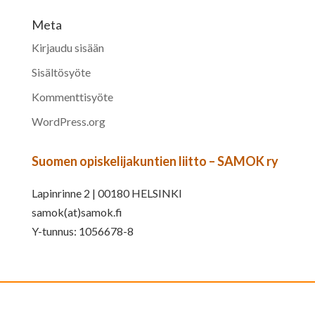
Meta
Kirjaudu sisään
Sisältösyöte
Kommenttisyöte
WordPress.org
Suomen opiskelijakuntien liitto – SAMOK ry
Lapinrinne 2 | 00180 HELSINKI
samok(at)samok.fi
Y-tunnus: 1056678-8