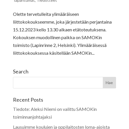
Tapahtumat
,
Tiedotteet
Olette tervetulleita ylimääräiseen
liittokokoukseemme, joka järjestetään perjantaina
15.12.2023 kello 13.30 alkaen etätoteutuksena.
Kokouksen muodollinen paikka on SAMOKin
toimisto (Lapinrinne 2, Helsinki). Ylimääräisessä
liittokokouksessa käsitellään SAMOKin...
Search
Recent Posts
Tiedote: Aleksi Niemi on valittu SAMOKin
toiminnanjohtajaksi
Lausuimme koulujen ja oppilaitosten loma-ajoista