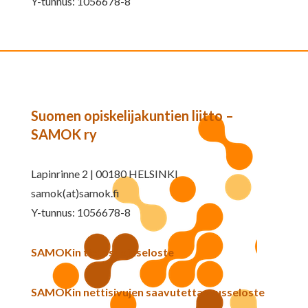
Y-tunnus: 1056678-8
Suomen opiskelijakuntien liitto –
SAMOK ry
Lapinrinne 2 | 00180 HELSINKI
samok(at)samok.fi
Y-tunnus: 1056678-8
SAMOKin tietosuojaseloste
SAMOKin nettisivujen saavutettavuusseloste