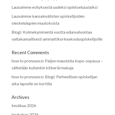
Lausuimme esityksestä uudeksi opintoetuuslaiksi
Lausuimme kansainvälisten opiskelijoiden
oleskelulupien muutoksista
Blogi: Kolmekymmentä vuotta edunvalvontaa
valtakunnallisesti ammattikorkeakouluopiskelijoille
Recent Comments
how to pronounce
:
Paljon mausteita kopo-sopassa –
vältetään kuitenkin kitkeriä makuja
how to pronounce
:
Blogi: Perheellisen opiskelijan
aika lapselle on kortilla
Archives
kesäkuu 2026
toukokuu 2026