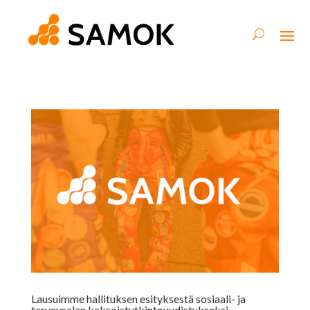
Lausuimme hallituksen esityksestä sosiaali- ja
terveysalan kaksoistutkintouudistukseksi