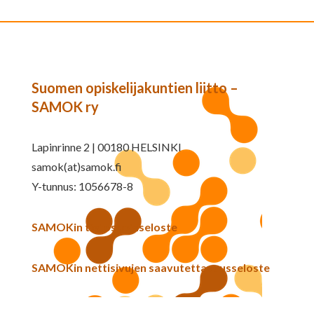
Suomen opiskelijakuntien liitto –
SAMOK ry
Lapinrinne 2 | 00180 HELSINKI
samok(at)samok.fi
Y-tunnus: 1056678-8
SAMOKin tietosuojaseloste
SAMOKin nettisivujen saavutettavuusseloste