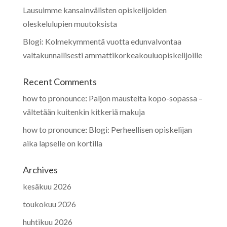
Lausuimme kansainvälisten opiskelijoiden
oleskelulupien muutoksista
Blogi: Kolmekymmentä vuotta edunvalvontaa
valtakunnallisesti ammattikorkeakouluopiskelijoille
Recent Comments
how to pronounce
:
Paljon mausteita kopo-sopassa –
vältetään kuitenkin kitkeriä makuja
how to pronounce
:
Blogi: Perheellisen opiskelijan
aika lapselle on kortilla
Archives
kesäkuu 2026
toukokuu 2026
huhtikuu 2026