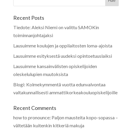
Recent Posts
Tiedote: Aleksi Niemi on valittu SAMOKin
toiminnanjohtajaksi
Lausuimme koulujen ja oppilaitosten loma-ajoista
Lausuimme esityksestä uudeksi opintoetuuslaiksi
Lausuimme kansainvälisten opiskelijoiden
oleskelulupien muutoksista
Blogi: Kolmekymmentä vuotta edunvalvontaa
valtakunnallisesti ammattikorkeakouluopiskelijoille
Recent Comments
how to pronounce
:
Paljon mausteita kopo-sopassa –
vältetään kuitenkin kitkeriä makuja