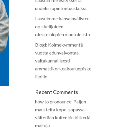
Lausuimme esityksestä
uudeksi opintoetuuslaiksi
Lausuimme kansainvälisten
opiskelijoiden
oleskelulupien muutoksista
Blogi: Kolmekymmentä
vuotta edunvalvontaa
valtakunnallisesti
ammattikorkeakouluopiske
lijoille
Recent Comments
how to pronounce
:
Paljon
mausteita kopo-sopassa –
vältetään kuitenkin kitkeriä
makuja