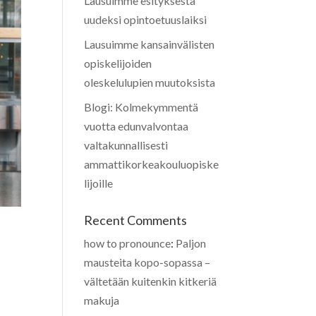
Lausuimme esityksestä
uudeksi opintoetuuslaiksi
Lausuimme kansainvälisten
opiskelijoiden
oleskelulupien muutoksista
Blogi: Kolmekymmentä
vuotta edunvalvontaa
valtakunnallisesti
ammattikorkeakouluopiske
lijoille
Recent Comments
how to pronounce
:
Paljon
mausteita kopo-sopassa –
vältetään kuitenkin kitkeriä
makuja