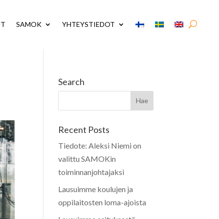
UT
SAMOK
YHTEYSTIEDOT
Search
Recent Posts
Tiedote: Aleksi Niemi on
valittu SAMOKin
toiminnanjohtajaksi
Lausuimme koulujen ja
oppilaitosten loma-ajoista