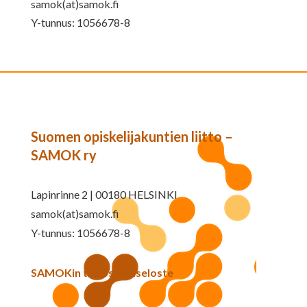
samok(at)samok.fi
Y-tunnus: 1056678-8
Suomen opiskelijakuntien liitto –
SAMOK ry
Lapinrinne 2 | 00180 HELSINKI
samok(at)samok.fi
Y-tunnus: 1056678-8
SAMOKin tietosuojaseloste