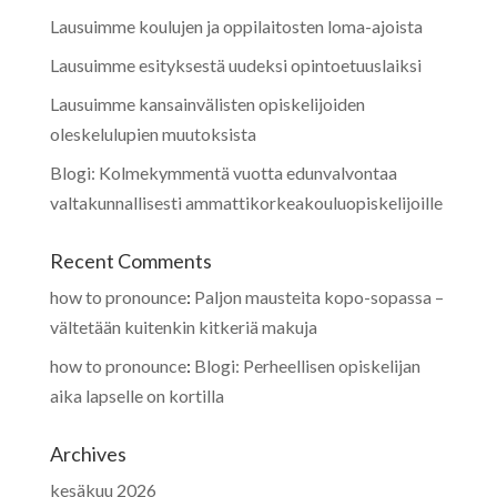
Lausuimme koulujen ja oppilaitosten loma-ajoista
Lausuimme esityksestä uudeksi opintoetuuslaiksi
Lausuimme kansainvälisten opiskelijoiden
oleskelulupien muutoksista
Blogi: Kolmekymmentä vuotta edunvalvontaa
valtakunnallisesti ammattikorkeakouluopiskelijoille
Recent Comments
how to pronounce
:
Paljon mausteita kopo-sopassa –
vältetään kuitenkin kitkeriä makuja
how to pronounce
:
Blogi: Perheellisen opiskelijan
aika lapselle on kortilla
Archives
kesäkuu 2026