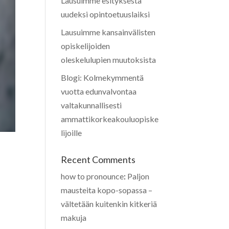
Lausuimme esityksestä
uudeksi opintoetuuslaiksi
Lausuimme kansainvälisten
opiskelijoiden
oleskelulupien muutoksista
Blogi: Kolmekymmentä
vuotta edunvalvontaa
valtakunnallisesti
ammattikorkeakouluopiske
lijoille
Recent Comments
how to pronounce
:
Paljon
mausteita kopo-sopassa –
vältetään kuitenkin kitkeriä
makuja