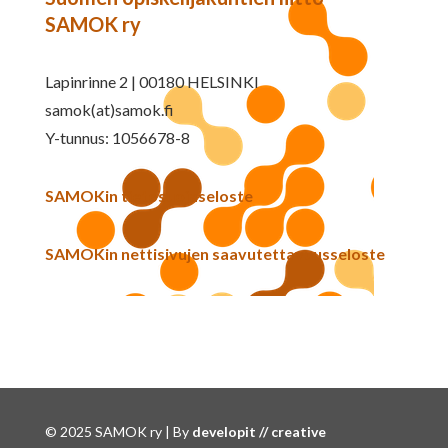
SAMOK ry
Lapinrinne 2 | 00180 HELSINKI
samok(at)samok.fi
Y-tunnus: 1056678-8
SAMOKin tietosuojaseloste
SAMOKin nettisivujen saavutettavuusseloste
© 2025 SAMOK ry | By
developit // creative