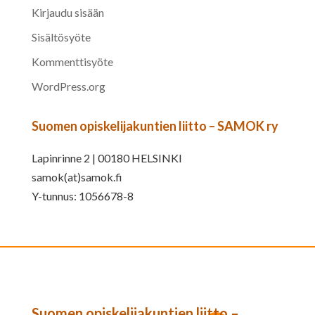
Kirjaudu sisään
Sisältösyöte
Kommenttisyöte
WordPress.org
Suomen opiskelijakuntien liitto – SAMOK ry
Lapinrinne 2 | 00180 HELSINKI
samok(at)samok.fi
Y-tunnus: 1056678-8
Suomen opiskelijakuntien liitto –