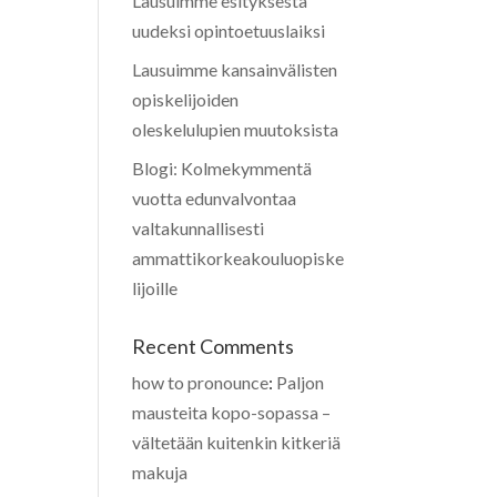
Lausuimme esityksestä
uudeksi opintoetuuslaiksi
Lausuimme kansainvälisten
opiskelijoiden
oleskelulupien muutoksista
Blogi: Kolmekymmentä
vuotta edunvalvontaa
valtakunnallisesti
ammattikorkeakouluopiske
lijoille
Recent Comments
how to pronounce
:
Paljon
mausteita kopo-sopassa –
vältetään kuitenkin kitkeriä
makuja