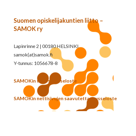
Suomen opiskelijakuntien liitto –
SAMOK ry
Lapinrinne 2 | 00180 HELSINKI
samok(at)samok.fi
Y-tunnus: 1056678-8
SAMOKin tietosuojaseloste
SAMOKin nettisivujen saavutettavuusseloste