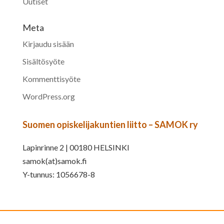
Uutiset
Meta
Kirjaudu sisään
Sisältösyöte
Kommenttisyöte
WordPress.org
Suomen opiskelijakuntien liitto – SAMOK ry
Lapinrinne 2 | 00180 HELSINKI
samok(at)samok.fi
Y-tunnus: 1056678-8