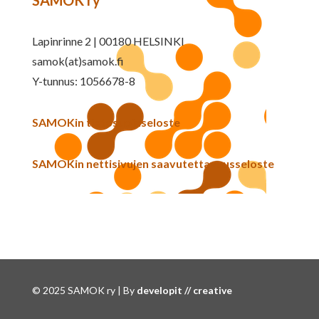
Lapinrinne 2 | 00180 HELSINKI
samok(at)samok.fi
Y-tunnus: 1056678-8
SAMOKin tietosuojaseloste
SAMOKin nettisivujen saavutettavuusseloste
© 2025 SAMOK ry | By
developit // creative