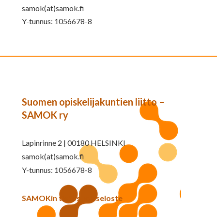
samok(at)samok.fi
Y-tunnus: 1056678-8
Suomen opiskelijakuntien liitto –
SAMOK ry
Lapinrinne 2 | 00180 HELSINKI
samok(at)samok.fi
Y-tunnus: 1056678-8
SAMOKin tietosuojaseloste