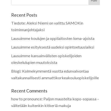
Recent Posts
Tiedote: Aleksi Niemi on valittu SAMOKin
toiminnanjohtajaksi
Lausuimme koulujen ja oppilaitosten loma-ajoista
Lausuimme esityksestä uudeksi opintoetuuslaiksi
Lausuimme kansainvälisten opiskelijoiden
oleskelulupien muutoksista
Blogi: Kolmekymmentä vuotta edunvalvontaa
valtakunnallisesti ammattikorkeakouluopiskelijoille
Recent Comments
how to pronounce
:
Paljon mausteita kopo-sopassa –
vältetään kuitenkin kitkeriä makuja