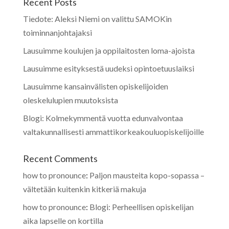
Recent Posts
Tiedote: Aleksi Niemi on valittu SAMOKin
toiminnanjohtajaksi
Lausuimme koulujen ja oppilaitosten loma-ajoista
Lausuimme esityksestä uudeksi opintoetuuslaiksi
Lausuimme kansainvälisten opiskelijoiden
oleskelulupien muutoksista
Blogi: Kolmekymmentä vuotta edunvalvontaa
valtakunnallisesti ammattikorkeakouluopiskelijoille
Recent Comments
how to pronounce
:
Paljon mausteita kopo-sopassa –
vältetään kuitenkin kitkeriä makuja
how to pronounce
:
Blogi: Perheellisen opiskelijan
aika lapselle on kortilla