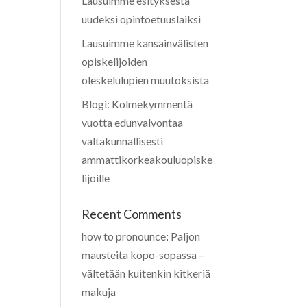
Lausuimme esityksestä
uudeksi opintoetuuslaiksi
Lausuimme kansainvälisten
opiskelijoiden
oleskelulupien muutoksista
Blogi: Kolmekymmentä
vuotta edunvalvontaa
valtakunnallisesti
ammattikorkeakouluopiske
lijoille
Recent Comments
how to pronounce
:
Paljon
mausteita kopo-sopassa –
vältetään kuitenkin kitkeriä
makuja