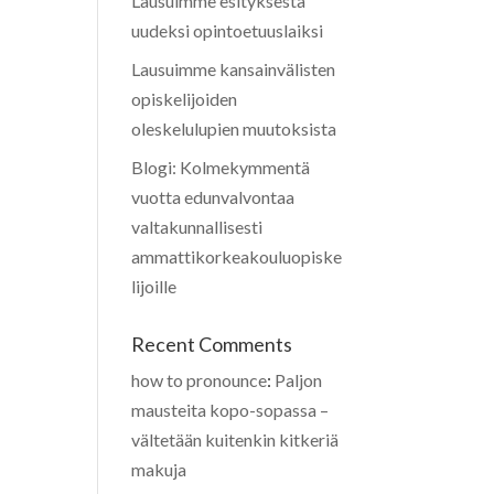
Lausuimme esityksestä
uudeksi opintoetuuslaiksi
Lausuimme kansainvälisten
opiskelijoiden
oleskelulupien muutoksista
Blogi: Kolmekymmentä
vuotta edunvalvontaa
valtakunnallisesti
ammattikorkeakouluopiske
lijoille
Recent Comments
how to pronounce
:
Paljon
mausteita kopo-sopassa –
vältetään kuitenkin kitkeriä
makuja