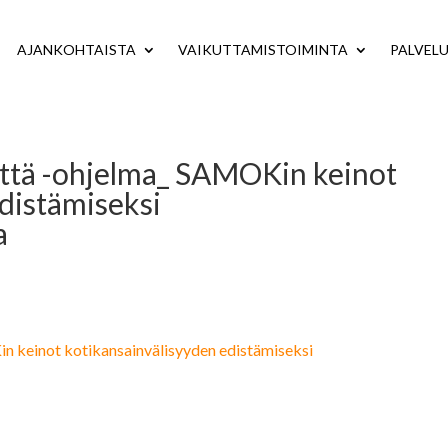
AJANKOHTAISTA
VAIKUTTAMISTOIMINTA
PALVEL
syyttä -ohjelma_ SAMOKin keinot
distämiseksi
a
in keinot kotikansainvälisyyden edistämiseksi