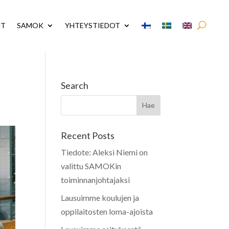
UT
SAMOK
YHTEYSTIEDOT
Search
Recent Posts
Tiedote: Aleksi Niemi on
valittu SAMOKin
toiminnanjohtajaksi
Lausuimme koulujen ja
oppilaitosten loma-ajoista