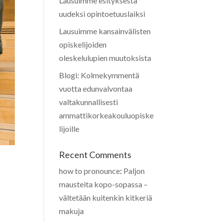
Lausuimme esityksestä
uudeksi opintoetuuslaiksi
Lausuimme kansainvälisten
opiskelijoiden
oleskelulupien muutoksista
Blogi: Kolmekymmentä
vuotta edunvalvontaa
valtakunnallisesti
ammattikorkeakouluopiske
lijoille
Recent Comments
how to pronounce
:
Paljon
mausteita kopo-sopassa –
vältetään kuitenkin kitkeriä
makuja