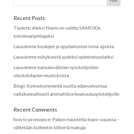
Recent Posts
Tiedote: Aleksi Niemi on valittu SAMOKin
toiminnanjohtajaksi
Lausuimme koulujen ja oppilaitosten loma-ajoista
Lausuimme esityksestä uudeksi opintoetuuslaiksi
Lausuimme kansainvälisten opiskelijoiden
oleskelulupien muutoksista
Blogi: Kolmekymmentä vuotta edunvalvontaa
valtakunnallisesti ammattikorkeakouluopiskelijoille
Recent Comments
how to pronounce
:
Paljon mausteita kopo-sopassa –
vältetään kuitenkin kitkeriä makuja