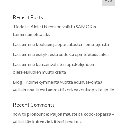
Recent Posts
Tiedote: Aleksi Niemi on valittu SAMOKin
toiminnanjohtajaksi
Lausuimme koulujen ja oppilaitosten loma-ajoista
Lausuimme esityksestä uudeksi opintoetuuslaiksi
Lausuimme kansainvälisten opiskelijoiden
oleskelulupien muutoksista
Blogi: Kolmekymmentä vuotta edunvalvontaa
valtakunnallisesti ammattikorkeakouluopiskelijoille
Recent Comments
how to pronounce
:
Paljon mausteita kopo-sopassa –
vältetään kuitenkin kitkeriä makuja