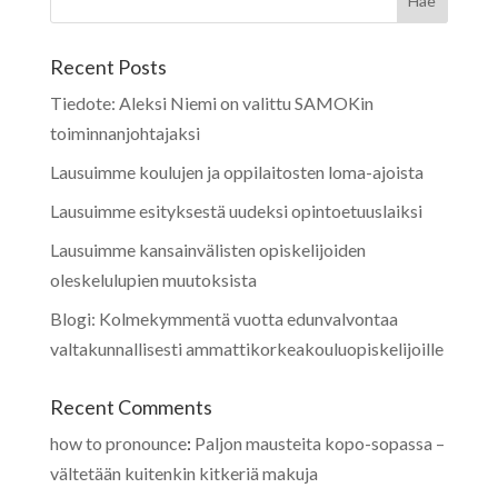
Recent Posts
Tiedote: Aleksi Niemi on valittu SAMOKin
toiminnanjohtajaksi
Lausuimme koulujen ja oppilaitosten loma-ajoista
Lausuimme esityksestä uudeksi opintoetuuslaiksi
Lausuimme kansainvälisten opiskelijoiden
oleskelulupien muutoksista
Blogi: Kolmekymmentä vuotta edunvalvontaa
valtakunnallisesti ammattikorkeakouluopiskelijoille
Recent Comments
how to pronounce
:
Paljon mausteita kopo-sopassa –
vältetään kuitenkin kitkeriä makuja