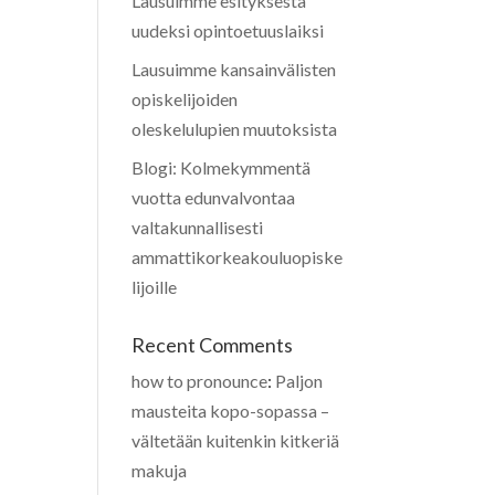
Lausuimme esityksestä
uudeksi opintoetuuslaiksi
Lausuimme kansainvälisten
opiskelijoiden
oleskelulupien muutoksista
Blogi: Kolmekymmentä
vuotta edunvalvontaa
valtakunnallisesti
ammattikorkeakouluopiske
lijoille
Recent Comments
how to pronounce
:
Paljon
mausteita kopo-sopassa –
vältetään kuitenkin kitkeriä
makuja