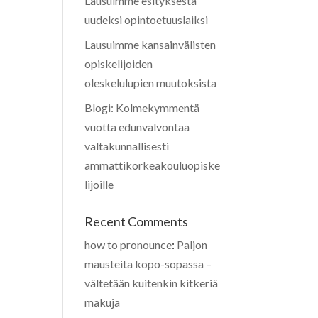
Lausuimme esityksestä
uudeksi opintoetuuslaiksi
Lausuimme kansainvälisten
opiskelijoiden
oleskelulupien muutoksista
Blogi: Kolmekymmentä
vuotta edunvalvontaa
valtakunnallisesti
ammattikorkeakouluopiske
lijoille
Recent Comments
how to pronounce
:
Paljon
mausteita kopo-sopassa –
vältetään kuitenkin kitkeriä
makuja