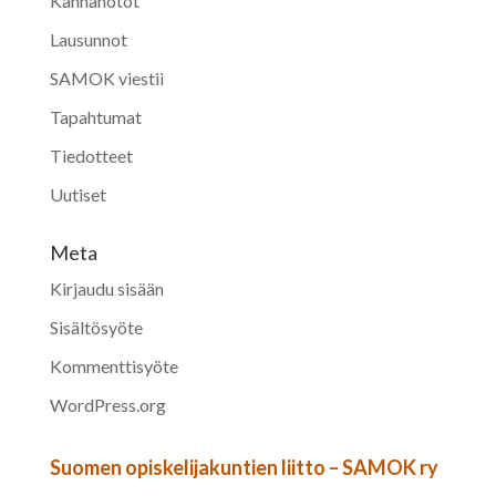
Kannanotot
Lausunnot
SAMOK viestii
Tapahtumat
Tiedotteet
Uutiset
Meta
Kirjaudu sisään
Sisältösyöte
Kommenttisyöte
WordPress.org
Suomen opiskelijakuntien liitto – SAMOK ry