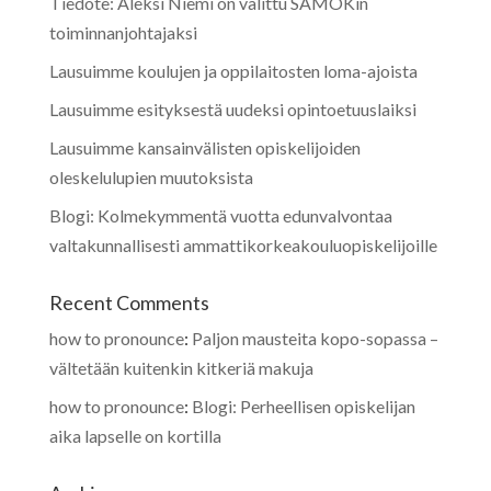
Tiedote: Aleksi Niemi on valittu SAMOKin
toiminnanjohtajaksi
Lausuimme koulujen ja oppilaitosten loma-ajoista
Lausuimme esityksestä uudeksi opintoetuuslaiksi
Lausuimme kansainvälisten opiskelijoiden
oleskelulupien muutoksista
Blogi: Kolmekymmentä vuotta edunvalvontaa
valtakunnallisesti ammattikorkeakouluopiskelijoille
Recent Comments
how to pronounce
:
Paljon mausteita kopo-sopassa –
vältetään kuitenkin kitkeriä makuja
how to pronounce
:
Blogi: Perheellisen opiskelijan
aika lapselle on kortilla