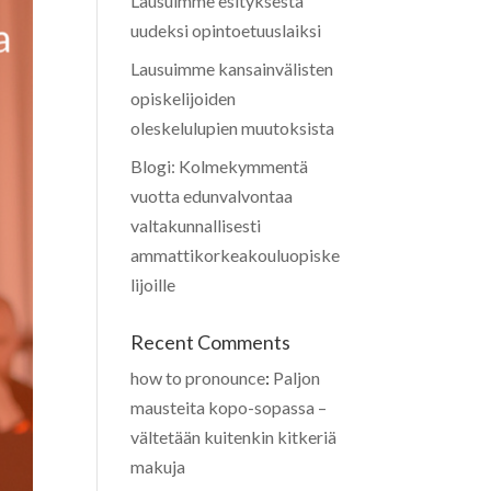
Lausuimme esityksestä
uudeksi opintoetuuslaiksi
Lausuimme kansainvälisten
opiskelijoiden
oleskelulupien muutoksista
Blogi: Kolmekymmentä
vuotta edunvalvontaa
valtakunnallisesti
ammattikorkeakouluopiske
lijoille
Recent Comments
how to pronounce
:
Paljon
mausteita kopo-sopassa –
vältetään kuitenkin kitkeriä
makuja