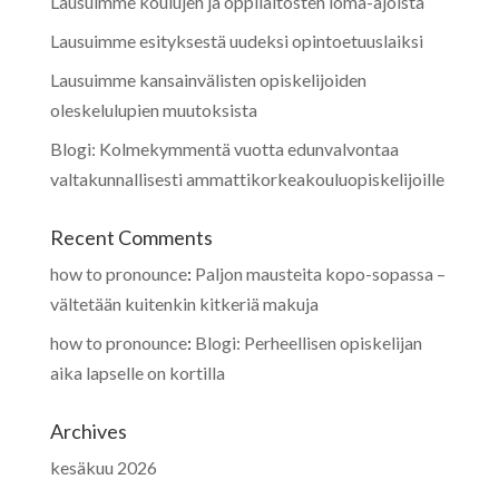
Lausuimme koulujen ja oppilaitosten loma-ajoista
Lausuimme esityksestä uudeksi opintoetuuslaiksi
Lausuimme kansainvälisten opiskelijoiden
oleskelulupien muutoksista
Blogi: Kolmekymmentä vuotta edunvalvontaa
valtakunnallisesti ammattikorkeakouluopiskelijoille
Recent Comments
how to pronounce
:
Paljon mausteita kopo-sopassa –
vältetään kuitenkin kitkeriä makuja
how to pronounce
:
Blogi: Perheellisen opiskelijan
aika lapselle on kortilla
Archives
kesäkuu 2026