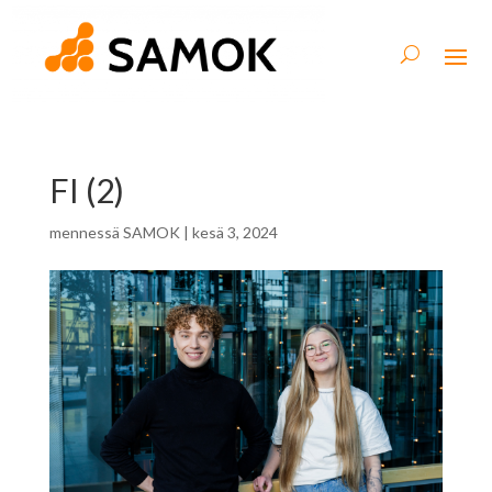
FI (2)
mennessä
SAMOK
|
kesä 3, 2024