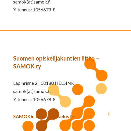
samok(at)samok.fi
Y-tunnus: 1056678-8
Suomen opiskelijakuntien liitto –
SAMOK ry
Lapinrinne 2 | 00180 HELSINKI
samok(at)samok.fi
Y-tunnus: 1056678-8
SAMOKin tietosuojaseloste