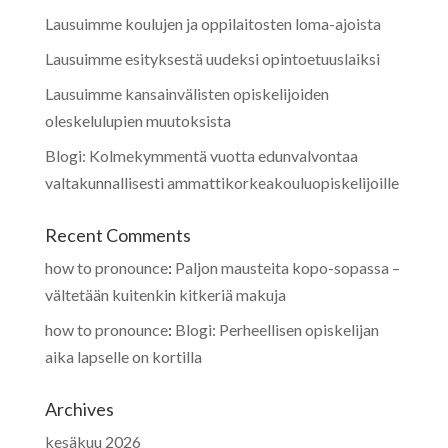
Lausuimme koulujen ja oppilaitosten loma-ajoista
Lausuimme esityksestä uudeksi opintoetuuslaiksi
Lausuimme kansainvälisten opiskelijoiden
oleskelulupien muutoksista
Blogi: Kolmekymmentä vuotta edunvalvontaa
valtakunnallisesti ammattikorkeakouluopiskelijoille
Recent Comments
how to pronounce
:
Paljon mausteita kopo-sopassa –
vältetään kuitenkin kitkeriä makuja
how to pronounce
:
Blogi: Perheellisen opiskelijan
aika lapselle on kortilla
Archives
kesäkuu 2026