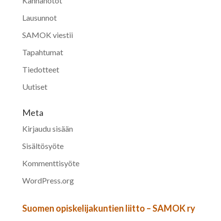
Kannanotot
Lausunnot
SAMOK viestii
Tapahtumat
Tiedotteet
Uutiset
Meta
Kirjaudu sisään
Sisältösyöte
Kommenttisyöte
WordPress.org
Suomen opiskelijakuntien liitto – SAMOK ry