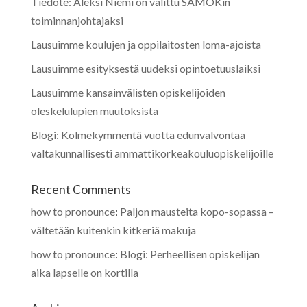
Tiedote: Aleksi Niemi on valittu SAMOKin
toiminnanjohtajaksi
Lausuimme koulujen ja oppilaitosten loma-ajoista
Lausuimme esityksestä uudeksi opintoetuuslaiksi
Lausuimme kansainvälisten opiskelijoiden
oleskelulupien muutoksista
Blogi: Kolmekymmentä vuotta edunvalvontaa
valtakunnallisesti ammattikorkeakouluopiskelijoille
Recent Comments
how to pronounce
:
Paljon mausteita kopo-sopassa –
vältetään kuitenkin kitkeriä makuja
how to pronounce
:
Blogi: Perheellisen opiskelijan
aika lapselle on kortilla