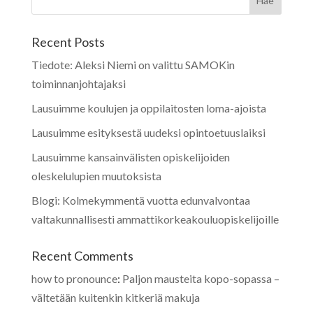
Recent Posts
Tiedote: Aleksi Niemi on valittu SAMOKin
toiminnanjohtajaksi
Lausuimme koulujen ja oppilaitosten loma-ajoista
Lausuimme esityksestä uudeksi opintoetuuslaiksi
Lausuimme kansainvälisten opiskelijoiden
oleskelulupien muutoksista
Blogi: Kolmekymmentä vuotta edunvalvontaa
valtakunnallisesti ammattikorkeakouluopiskelijoille
Recent Comments
how to pronounce
:
Paljon mausteita kopo-sopassa –
vältetään kuitenkin kitkeriä makuja