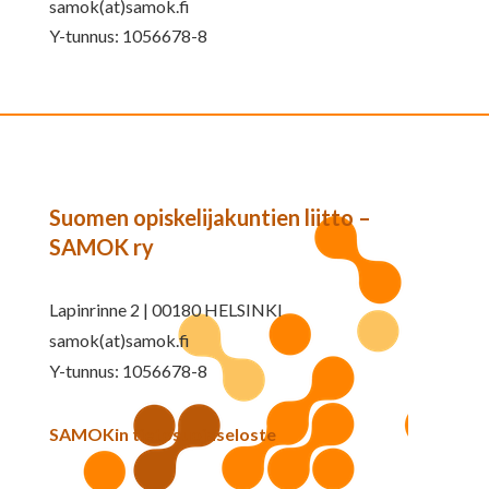
samok(at)samok.fi
Y-tunnus: 1056678-8
Suomen opiskelijakuntien liitto –
SAMOK ry
Lapinrinne 2 | 00180 HELSINKI
samok(at)samok.fi
Y-tunnus: 1056678-8
SAMOKin tietosuojaseloste