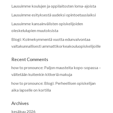
Lausuimme koulujen ja oppilaitosten loma-ajoista
Lausuimme esityksestä uudeksi opintoetuuslaiksi
Lausuimme kansainvälisten opiskelijoiden
oleskelulupien muutoksista
Blogi: Kolmekymmentä vuotta edunvalvontaa
valtakunnallisesti ammattikorkeakouluopiskelijoille
Recent Comments
how to pronounce
:
Paljon mausteita kopo-sopassa –
vältetään kuitenkin kitkeriä makuja
how to pronounce
:
Blogi: Perheellisen opiskelijan
aika lapselle on kortilla
Archives
kesäkuu 2026