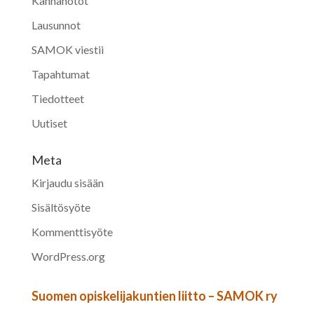
Kannanotot
Lausunnot
SAMOK viestii
Tapahtumat
Tiedotteet
Uutiset
Meta
Kirjaudu sisään
Sisältösyöte
Kommenttisyöte
WordPress.org
Suomen opiskelijakuntien liitto – SAMOK ry