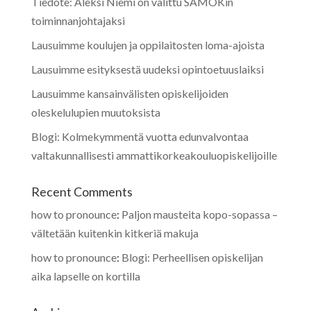
Tiedote: Aleksi Niemi on valittu SAMOKin
toiminnanjohtajaksi
Lausuimme koulujen ja oppilaitosten loma-ajoista
Lausuimme esityksestä uudeksi opintoetuuslaiksi
Lausuimme kansainvälisten opiskelijoiden
oleskelulupien muutoksista
Blogi: Kolmekymmentä vuotta edunvalvontaa
valtakunnallisesti ammattikorkeakouluopiskelijoille
Recent Comments
how to pronounce
:
Paljon mausteita kopo-sopassa –
vältetään kuitenkin kitkeriä makuja
how to pronounce
:
Blogi: Perheellisen opiskelijan
aika lapselle on kortilla