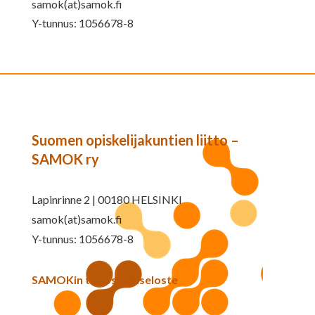
samok(at)samok.fi
Y-tunnus: 1056678-8
Suomen opiskelijakuntien liitto –
SAMOK ry
Lapinrinne 2 | 00180 HELSINKI
samok(at)samok.fi
Y-tunnus: 1056678-8
SAMOKin tietosuojaseloste