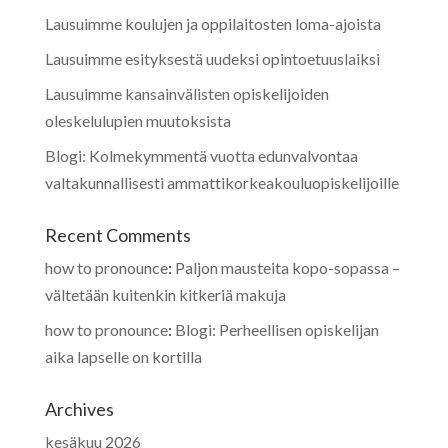
Lausuimme koulujen ja oppilaitosten loma-ajoista
Lausuimme esityksestä uudeksi opintoetuuslaiksi
Lausuimme kansainvälisten opiskelijoiden
oleskelulupien muutoksista
Blogi: Kolmekymmentä vuotta edunvalvontaa
valtakunnallisesti ammattikorkeakouluopiskelijoille
Recent Comments
how to pronounce
:
Paljon mausteita kopo-sopassa –
vältetään kuitenkin kitkeriä makuja
how to pronounce
:
Blogi: Perheellisen opiskelijan
aika lapselle on kortilla
Archives
kesäkuu 2026