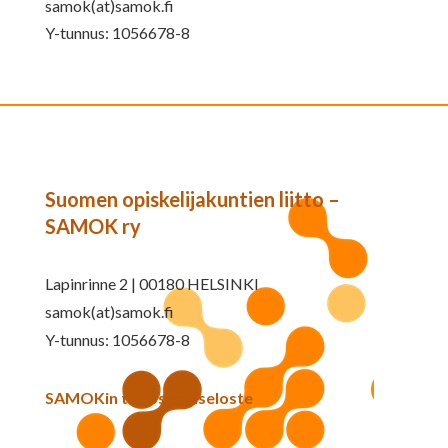
samok(at)samok.fi
Y-tunnus: 1056678-8
Suomen opiskelijakuntien liitto –
SAMOK ry
Lapinrinne 2 | 00180 HELSINKI
samok(at)samok.fi
Y-tunnus: 1056678-8
SAMOKin tietosuojaseloste