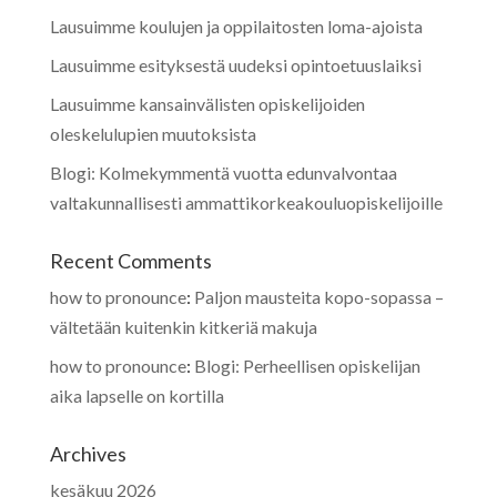
Lausuimme koulujen ja oppilaitosten loma-ajoista
Lausuimme esityksestä uudeksi opintoetuuslaiksi
Lausuimme kansainvälisten opiskelijoiden
oleskelulupien muutoksista
Blogi: Kolmekymmentä vuotta edunvalvontaa
valtakunnallisesti ammattikorkeakouluopiskelijoille
Recent Comments
how to pronounce
:
Paljon mausteita kopo-sopassa –
vältetään kuitenkin kitkeriä makuja
how to pronounce
:
Blogi: Perheellisen opiskelijan
aika lapselle on kortilla
Archives
kesäkuu 2026