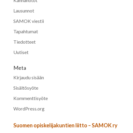
Kannanotot
Lausunnot
SAMOK viestii
Tapahtumat
Tiedotteet
Uutiset
Meta
Kirjaudu sisään
Sisältösyöte
Kommenttisyöte
WordPress.org
Suomen opiskelijakuntien liitto – SAMOK ry