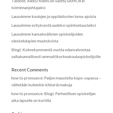
Tiedote: Aleksi Niemi on valittu SAMOKin
toiminnanjohtajaksi
Lausuimme koulujen ja oppilaitosten loma-ajoista
Lausuimme esityksestä uudeksi opintoetuuslaiksi
Lausuimme kansainvälisten opiskelijoiden
oleskelulupien muutoksista
Blogi: Kolmekymmentä vuotta edunvalvontaa
valtakunnallisesti ammattikorkeakouluopiskelijoille
Recent Comments
how to pronounce
:
Paljon mausteita kopo-sopassa –
vältetään kuitenkin kitkeriä makuja
how to pronounce
:
Blogi: Perheellisen opiskelijan
aika lapselle on kortilla