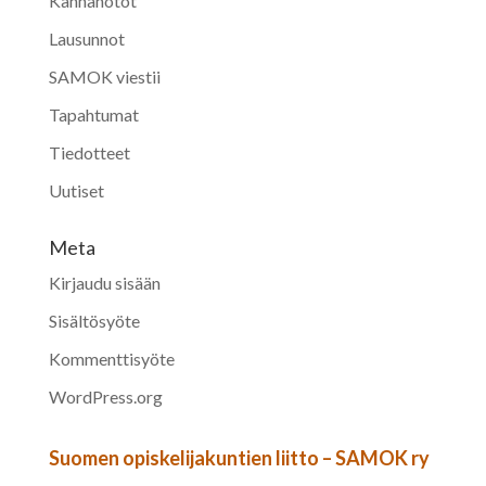
Kannanotot
Lausunnot
SAMOK viestii
Tapahtumat
Tiedotteet
Uutiset
Meta
Kirjaudu sisään
Sisältösyöte
Kommenttisyöte
WordPress.org
Suomen opiskelijakuntien liitto – SAMOK ry