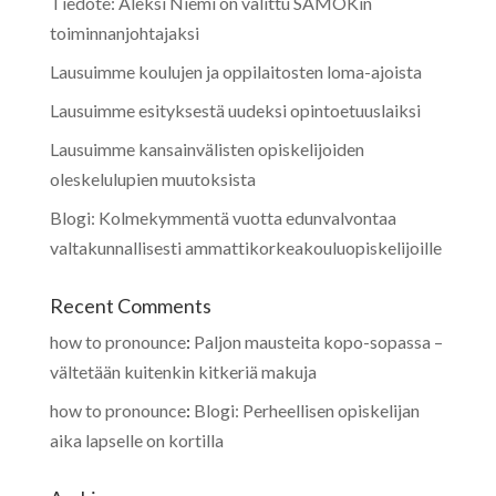
Tiedote: Aleksi Niemi on valittu SAMOKin
toiminnanjohtajaksi
Lausuimme koulujen ja oppilaitosten loma-ajoista
Lausuimme esityksestä uudeksi opintoetuuslaiksi
Lausuimme kansainvälisten opiskelijoiden
oleskelulupien muutoksista
Blogi: Kolmekymmentä vuotta edunvalvontaa
valtakunnallisesti ammattikorkeakouluopiskelijoille
Recent Comments
how to pronounce
:
Paljon mausteita kopo-sopassa –
vältetään kuitenkin kitkeriä makuja
how to pronounce
:
Blogi: Perheellisen opiskelijan
aika lapselle on kortilla