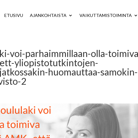
ETUSIVU
AJANKOHTAISTA
VAIKUTTAMISTOIMINTA
i-voi-parhaimmillaan-olla-toimiva
tt-yliopistotutkintojen-
an-jatkossakin-huomauttaa-samokin-
visto-2