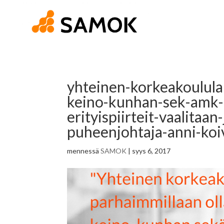
yhteinen-korkeakoululak
keino-kunhan-sek-amk-e
erityispiirteit-vaalita
puheenjohtaja-anni-koi
mennessä
SAMOK
|
syys 6, 2017