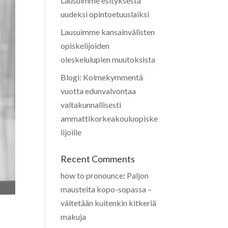
Lausuimme esityksestä
uudeksi opintoetuuslaiksi
Lausuimme kansainvälisten
opiskelijoiden
oleskelulupien muutoksista
Blogi: Kolmekymmentä
vuotta edunvalvontaa
valtakunnallisesti
ammattikorkeakouluopiske
lijoille
Recent Comments
how to pronounce
:
Paljon
mausteita kopo-sopassa –
vältetään kuitenkin kitkeriä
makuja