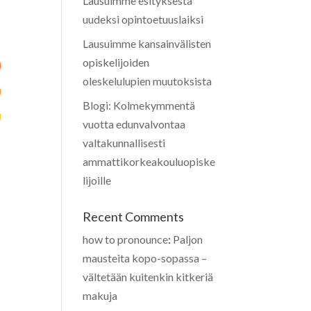
Lausuimme esityksestä
uudeksi opintoetuuslaiksi
Lausuimme kansainvälisten
opiskelijoiden
oleskelulupien muutoksista
Blogi: Kolmekymmentä
vuotta edunvalvontaa
valtakunnallisesti
ammattikorkeakouluopiske
lijoille
Recent Comments
how to pronounce
:
Paljon
mausteita kopo-sopassa –
vältetään kuitenkin kitkeriä
makuja